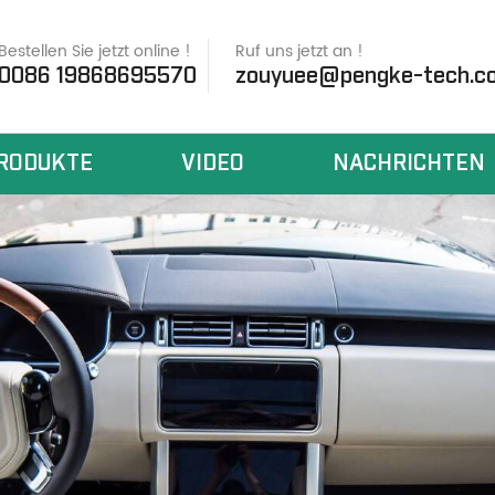
Bestellen Sie jetzt online !
Ruf uns jetzt an !
0086 19868695570
zouyuee@pengke-tech.c
RODUKTE
VIDEO
NACHRICHTEN