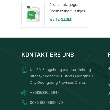
Rostschutz gegen
Überhitzung flüssiges
Kühlmittel Wassertank
WEITERLESEN
schützen lange
Lebensdauer grün
KONTAKTIERE UNS
H
No. 69, Zengcheng Avenue, Licheng
Street,Zengcheng District,Guangzhou
P
City,Guangdong Province, China.
N
+8613533006647
Ü
B
0086 19868695570