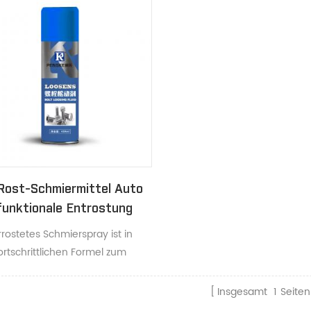
Rost-Schmiermittel Auto
funktionale Entrostung
tus Metall Türschloss
rrostetes Schmierspray ist in
ube Schraube lose Auto
ortschrittlichen Formel zum
verrosteter Teile oder Gelenke
ellt
Insgesamt
1
Seiten