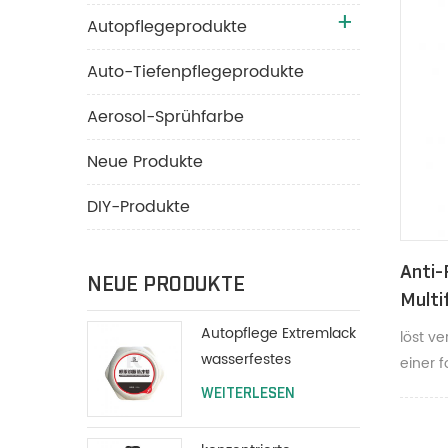
Autopflegeprodukte
Auto-Tiefenpflegeprodukte
Aerosol-Sprühfarbe
Neue Produkte
DIY-Produkte
Anti-
NEUE PRODUKTE
Multi
Spiri
Autopflege Extremlack
löst ve
Schra
wasserfestes
einer f
Polierwachs 200g mit
Lösen 
WEITERLESEN
Schutzlackierung
hergest