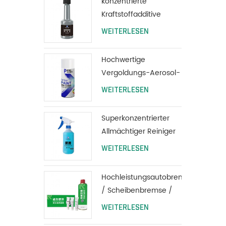
konzentrierte
Kraftstoffadditive
Autopflege
WEITERLESEN
Motorheizöladditive
80ml
Hochwertige
Vergoldungs-Aerosol-
Lack-Auto-Sprühfarbe
WEITERLESEN
Superkonzentrierter
Allmächtiger Reiniger
für alle Zwecke
WEITERLESEN
Hochleistungsautobremse
/ Scheibenbremse /
Reiniger für
WEITERLESEN
Trommelbremsen