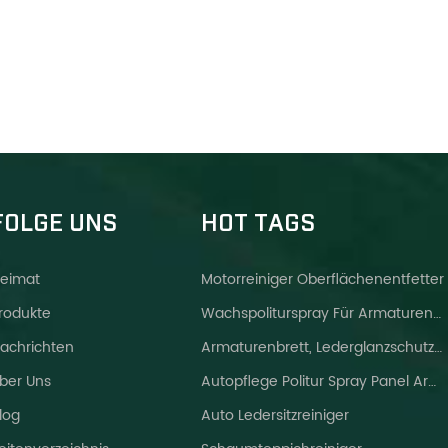
FOLGE UNS
HOT TAGS
eimat
Motorreiniger Oberflächenentfetter
rodukte
Wachspoliturspray Für Armaturenbrett
achrichten
Armaturenbrett, Lederglanzschutzspray Helleres Wachs
ber Uns
Autopflege Politur Spray Panel Armaturenbrett Wachs
log
Auto Ledersitzreiniger